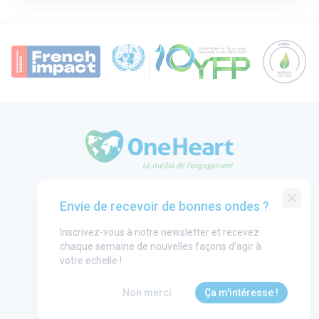
OneHeart Logo
Groupe One Heart
Envie de recevoir de bonnes ondes ?
Contact
Inscrivez-vous à notre newsletter et recevez
Annonceurs
chaque semaine de nouvelles façons d'agir à
Mentions légales
votre echelle !
CGU
Non merci
Ça m'intéresse !