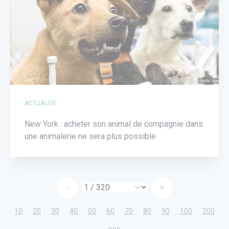
ACTUALITÉ
New York : acheter son animal de compagnie dans
une animalerie ne sera plus possible
<
>
10
20
30
40
50
60
70
80
90
100
200