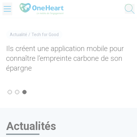
OneHeart Logo
Actualité
Actualité
Actualité
/
/
/
Santé
Société
Tech for Good
Biographe hospitalier : une thérapie
Comment aider les restaurateurs et les
Ils créent une application mobile pour
contre la maladie
agriculteurs bio cet été?
connaître l’empreinte carbone de son
épargne
Actualités