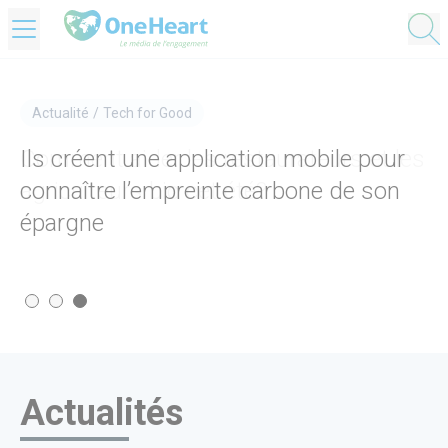
OneHeart Logo
Actualité
Actualité
Actualité
/
/
/
Santé
Société
Tech for Good
Biographe hospitalier : une thérapie
Comment aider les restaurateurs et les
Ils créent une application mobile pour
contre la maladie
agriculteurs bio cet été?
connaître l’empreinte carbone de son
épargne
Actualités