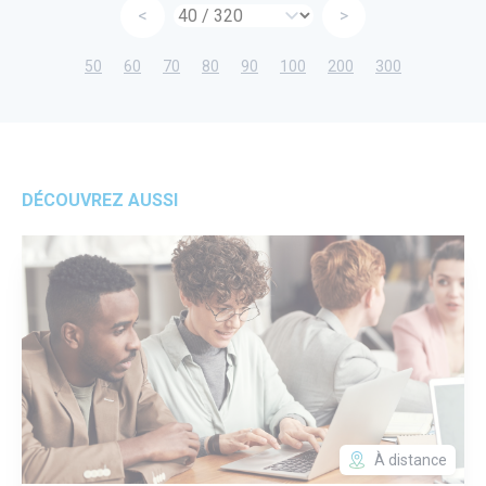
<
>
50
60
70
80
90
100
200
300
DÉCOUVREZ AUSSI
À distance