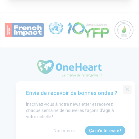
OneHeart Logo
Groupe One Heart
Envie de recevoir de bonnes ondes ?
Contact
Inscrivez-vous à notre newsletter et recevez
Annonceurs
chaque semaine de nouvelles façons d'agir à
Mentions légales
votre echelle !
CGU
Non merci
Ça m'intéresse !