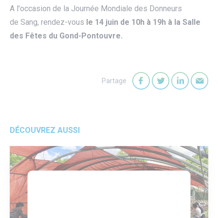
A l'occasion de la Journée Mondiale des Donneurs
de Sang, rendez-vous
le 14 juin de 10h à 19h à la Salle
des Fêtes du Gond-Pontouvre.
Partage
Partager sur Faceb
Partager sur T
Partager
Par
DÉCOUVREZ AUSSI