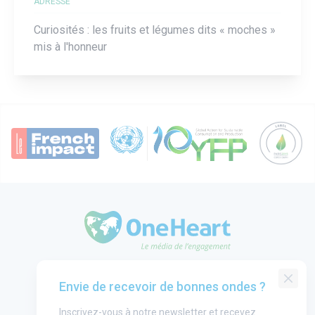
ADRESSE
Curiosités : les fruits et légumes dits « moches »
mis à l'honneur
OneHeart Logo
Groupe One Heart
Envie de recevoir de bonnes ondes ?
Contact
Inscrivez-vous à notre newsletter et recevez