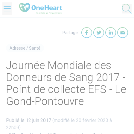
OneHeart Logo
Partage
Partager sur Faceb
Partager sur T
Partager
Par
Adresse
/
Santé
Journée Mondiale des
Donneurs de Sang 2017 -
Point de collecte EFS - Le
Gond-Pontouvre
Publié le 12 juin 2017
(modifié le 20 février 2023 à
22h09)