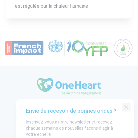
est régulée par la chaleur humaine
OneHeart Logo
Groupe One Heart
Envie de recevoir de bonnes ondes ?
Contact
Inscrivez-vous à notre newsletter et recevez
Annonceurs
chaque semaine de nouvelles façons d'agir à
Mentions légales
votre echelle !