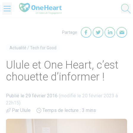
OneHeart Logo
Partage
Partager sur Faceb
Partager sur T
Partager
Par
Actualité
/
Tech for Good
Ulule et One Heart, c’est
chouette d’informer !
Publié le 29 février 2016
(modifié le 20 février 2023 à
22h15)
Par Ulule
Temps de lecture : 3 mins