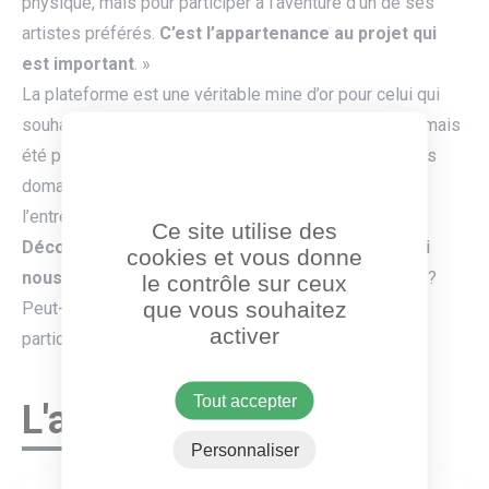
physique, mais pour participer à l’aventure d’un de ses
artistes préférés.
C’est l’appartenance au projet qui
est important
. »
La plateforme est une véritable mine d’or pour celui qui
souhaiterait devenir un acteur du changement. Il n’a jamais
été plus simple de participer à des initiatives dans les
domaines de la culture, de la solidarité ou encore de
l’entrepreneuriat social, solidaire et responsable.
Ce site utilise des
Découvrez toute la semaine des projets Ulule qui
cookies et vous donne
nous tiennent particulièrement à cœur
. Et qui sait ?
le contrôle sur ceux
que vous souhaitez
Peut-être franchirez-vous le pas du financement
activer
participatif !
Tout accepter
L'association
Personnaliser