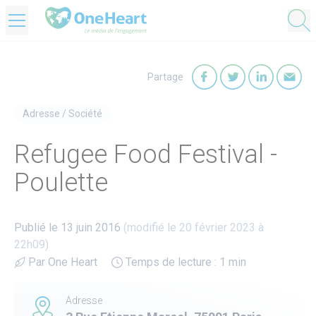
OneHeart Logo
Partage
Partager sur Faceb
Partager sur T
Partager
Par
Adresse
/
Société
Refugee Food Festival -
Poulette
Publié le 13 juin 2016
(modifié le 20 février 2023 à
22h09)
Par One Heart
Temps de lecture : 1 min
Adresse