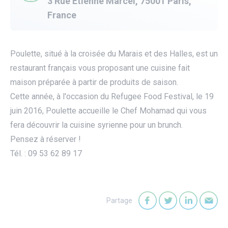
3 Rue Etienne Marcel, 75001 Paris,
France
Poulette, situé à la croisée du Marais et des Halles, est un
restaurant français vous proposant une cuisine fait
maison préparée à partir de produits de saison.
Cette année, à l'occasion du Refugee Food Festival, le 19
juin 2016, Poulette accueille le Chef Mohamad qui vous
fera découvrir la cuisine syrienne pour un brunch.
Pensez à réserver !
Tél. : 09 53 62 89 17
Partage
utube
Partager sur Faceb
Partager sur T
Partager
Par