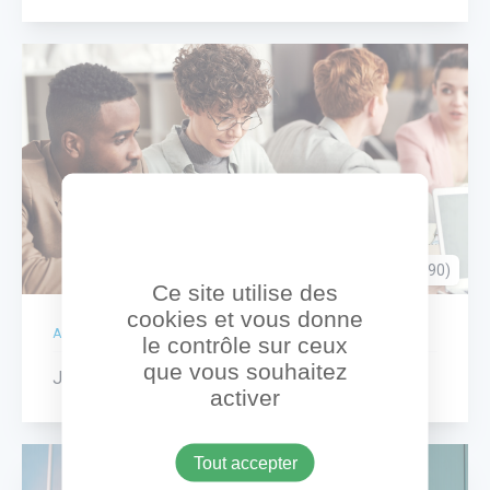
Tremblay-en-France (93290)
Ce site utilise des
cookies et vous donne
ACTION
le contrôle sur ceux
que vous souhaitez
J’accompagne des projets de communication
activer
Tout accepter