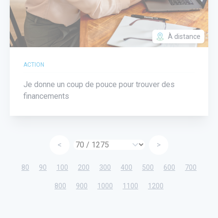
À distance
ACTION
Je donne un coup de pouce pour trouver des
financements
<
>
80
90
100
200
300
400
500
600
700
800
900
1000
1100
1200