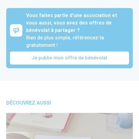
Vous faites partie d’une association et
vous aussi, vous avez des offres de
bénévolat à partager ?
Rien de plus simple, référencez-la
gratuitement !
Je publie mon offre de bénévolat
DÉCOUVREZ AUSSI