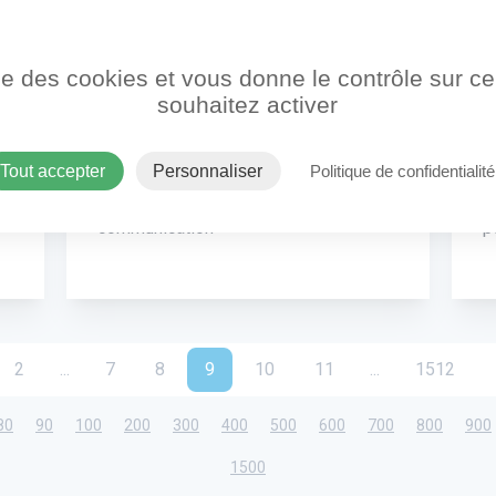
ise des cookies et vous donne le contrôle sur 
ance
À distance
souhaitez activer
ACTION
A
Tout accepter
Personnaliser
Politique de confidentialité
J’accompagne des projets de
J
communication
p
2
...
7
8
9
10
11
...
1512
80
90
100
200
300
400
500
600
700
800
900
1500