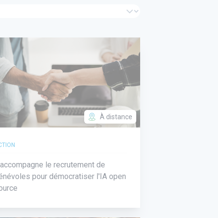
À distance
CTION
'accompagne le recrutement de
énévoles pour démocratiser l'IA open
ource