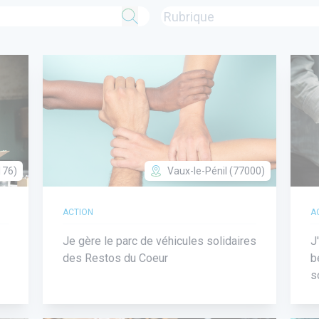
176)
Vaux-le-Pénil (77000)
ACTION
A
Je gère le parc de véhicules solidaires
J
des Restos du Coeur
b
s