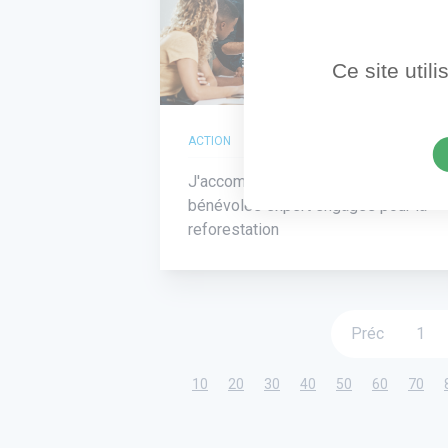
Ce site util
À dist
ACTION
J'accompagne le recrutement de
bénévoles expert engagés pour la
reforestation
Préc
1
10
20
30
40
50
60
70