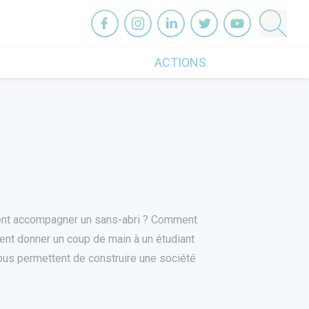
OneHeart sur facebook
OneHeart sur instagram
OneHeart sur linkedin
OneHeart sur twitter
OneHeart sur you
ACTIONS
omment accompagner un sans-abri ? Comment
nt donner un coup de main à un étudiant
vous permettent de construire une société