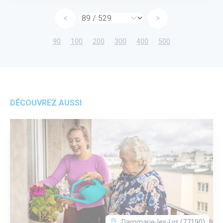
<
>
90
100
200
300
400
500
DÉCOUVREZ AUSSI
Dammarie-les-Lys (77190)