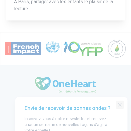
A Paris, partager avec les enfants le plaisir de la
lecture
OneHeart Logo
Groupe One Heart
Envie de recevoir de bonnes ondes ?
Contact
Inscrivez-vous à notre newsletter et recevez
Annonceurs
chaque semaine de nouvelles façons d'agir à
Mentions légales
votre echelle !