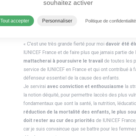
souhaitez activer
L'UNICEF (United Nations Children's Fund) est la pre
Tout accepter
Personnaliser
Politique de confidentialité
en faveur des enfants et de leurs droits dans plus d
Notre cause
« C'est une très grande fierté pour moi
davoir été él
lUNICEF France et de faire plus que jamais partie de
mattacherai à poursuivre le travail
de toutes les
service de lUNICEF en France et qui ont contribué à f
défenseur essentiel de la cause des enfants.
Je servirai
avec conviction et enthousiasme
la st
la notion déquité, pour permettre laccès des plus vul
fondamentaux que sont la santé, la nutrition, léducatio
réduction de la mortalité des enfants, le plus so
doit rester au cur des priorités
de lUNICEF France,
car je suis convaincue que se battre pour les femmes