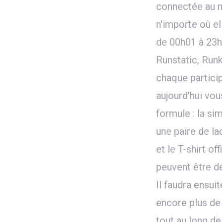
connectée au mo
n'importe où el
de 00h01 à 23
Runstatic, Runk
chaque partici
aujourd'hui vou
formule : la si
une paire de l
et le T-shirt off
peuvent être dé
Il faudra ensui
encore plus de
tout au long de