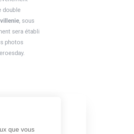
e double
illenie
, sous
ent sera établi
les photos
heroesday.
ceux que vous