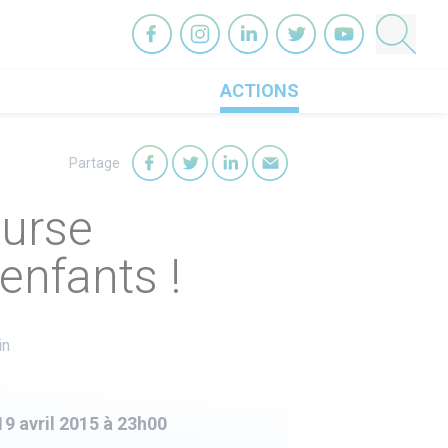
OneHeart sur facebook
OneHeart sur instagram
OneHeart sur linkedin
OneHeart sur twitter
OneHeart sur you
ACTIONS
Partage
Partager sur Facebook
Partager sur Twitter
Partager sur LinkedIn
Partager par mail
ourse
enfants !
in
19 avril 2015 à 23h00