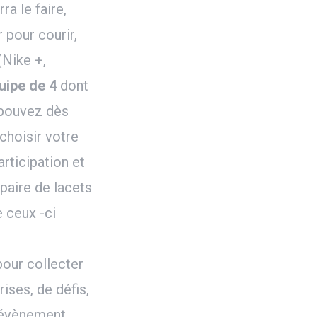
a le faire,
 pour courir,
Nike +,
uipe de 4
dont
 pouvez dès
choisir votre
articipation et
a paire de lacets
 ceux -ci
pour collecter
ses, de défis,
l'évènement