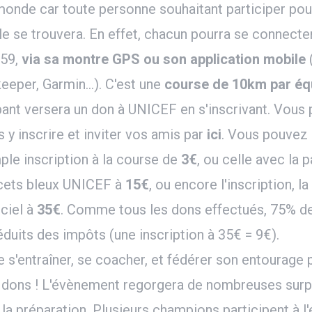
nde car toute personne souhaitant participer pourr
le se trouvera. En effet, chacun pourra se connecter
h59,
via sa montre GPS ou son application mobile
(
eeper, Garmin...). C'est une
course de 10km par éq
pant versera un don à UNICEF en s'inscrivant. Vous
s y inscrire et inviter vos amis par
ici
. Vous pouvez 
mple inscription à la course de
3€
, ou celle avec la p
acets bleux UNICEF à
15€
, ou encore l'inscription, l
iciel à
35€
. Comme tous les dons effectués, 75% de
duits des impôts (une inscription à 35€ = 9€).
te s'entraîner, se coacher, et fédérer son entourage 
 dons ! L'évènement regorgera de nombreuses surpri
 la préparation. Plusieurs champions participent à 