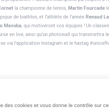
Cornet
la championne de tennis,
Martin Fourcade
l
que de biathlon, et l'athlète de l'année
Renaud Lav
io Mavuba
, qui motiveront vos équipes ! Un classem
ourse en live, ainsi qu'un photowall qui transmettra 
se via l'application Instagram et le hastag #unicef
UNICEF
Les actions
ise des cookies et vous donne le contrôle sur 