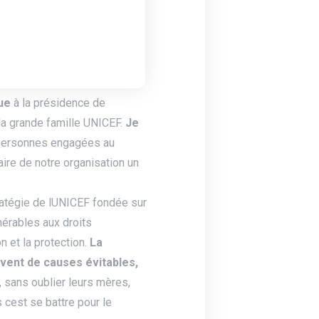
mière organisation mondiale
e 190 pays.
ue
à la présidence de
 la grande famille UNICEF.
Je
 personnes engagées au
aire de notre organisation un
ratégie de lUNICEF fondée sur
nérables aux droits
n et la protection.
La
uvent de causes évitables,
 sans oublier leurs mères,
 cest se battre pour le