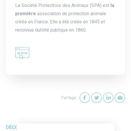
La Société Protectrice des Animaux (SPA) est
la
première
association de protection animale
créée en France. Elle a été créée en 1845 et
reconnue dutilité publique en 1860.
Partage
Partager sur Faceb
Partager sur T
Partager
Par
DÉCOUVREZ AUSSI