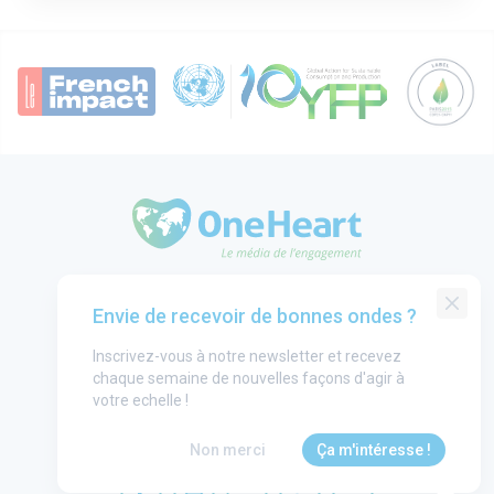
OneHeart Logo
Groupe One Heart
Envie de recevoir de bonnes ondes ?
Contact
Inscrivez-vous à notre newsletter et recevez
Annonceurs
chaque semaine de nouvelles façons d'agir à
Mentions légales
votre echelle !
CGU
Non merci
Ça m'intéresse !