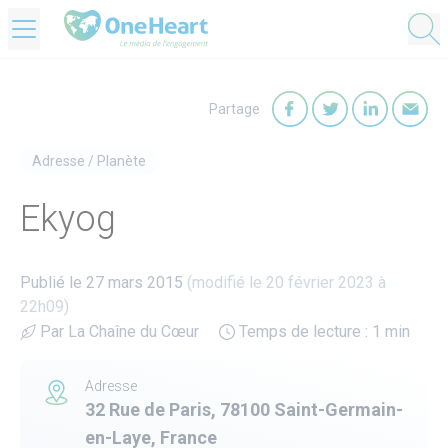
OneHeart Logo
Partage
Partager sur Faceb
Partager sur T
Partager
Par
Adresse
/
Planète
Ekyog
Publié le 27 mars 2015
(modifié le 20 février 2023 à
22h09)
Par La Chaîne du Cœur
Temps de lecture : 1 min
Adresse
32 Rue de Paris, 78100 Saint-Germain-
en-Laye, France