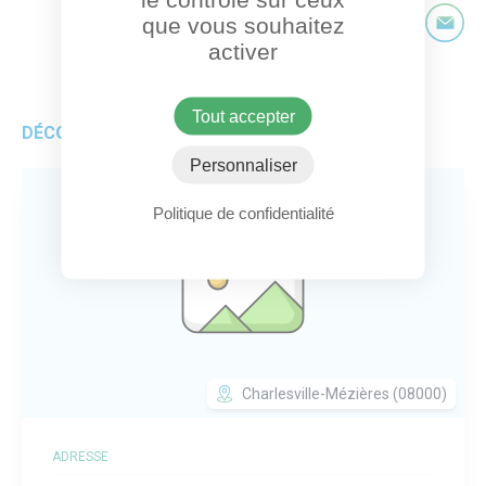
que vous souhaitez
Partage
activer
Partager sur Faceb
Partager sur T
Partager
Par
Tout accepter
DÉCOUVREZ AUSSI
Personnaliser
Politique de confidentialité
Charlesville-Mézières (08000)
ADRESSE