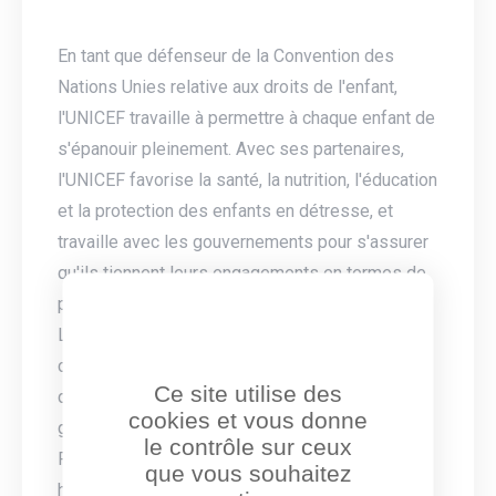
En tant que défenseur de la Convention des
Nations Unies relative aux droits de l'enfant,
l'UNICEF travaille à permettre à chaque enfant de
s'épanouir pleinement. Avec ses partenaires,
l'UNICEF favorise la santé, la nutrition, l'éducation
et la protection des enfants en détresse, et
travaille avec les gouvernements pour s'assurer
qu'ils tiennent leurs engagements en termes de
protection et de droits des enfants.
L'UNICEF est entièrement financé par des
contributions de volontaires et de particuliers,
Ce site utilise des
d'entreprises, de fondations et de
cookies et vous donne
gouvernements et non par les Nations Unies.
le contrôle sur ceux
Pour en savoir plus sur l'UNICEF et son travail:
que vous souhaitez
http://www.unicef.fr