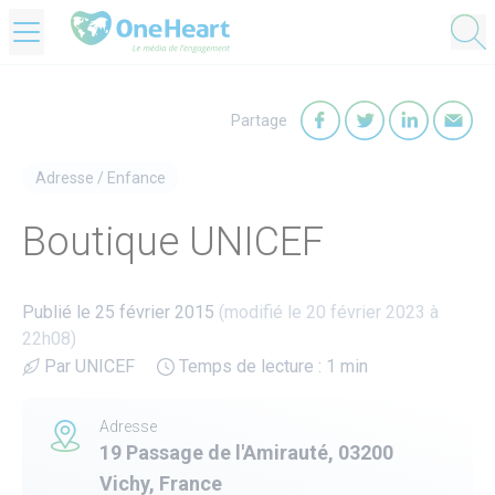
OneHeart Logo
Partage
Partager sur Faceb
Partager sur T
Partager
Par
Adresse
/
Enfance
Boutique UNICEF
Publié le 25 février 2015
(modifié le 20 février 2023 à
22h08)
Par UNICEF
Temps de lecture : 1 min
Adresse
19 Passage de l'Amirauté, 03200
Vichy, France