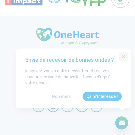
OneHeart Logo
Groupe One Heart
Envie de recevoir de bonnes ondes ?
Contact
Inscrivez-vous à notre newsletter et recevez
Annonceurs
chaque semaine de nouvelles façons d'agir à
Mentions légales
votre echelle !
CGU
Non merci
Ça m'intéresse !
OneHeart sur facebook
OneHeart sur instagram
OneHeart sur linkedin
OneHeart sur twitter
OneHeart sur you