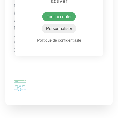
activer
Nous contacter
Par Internet
Tout accepter
www.unicef.fr
Par voie postale
Personnaliser
Unicef France
Politique de confidentialité
3, rue Duguay Trouin
75006 Paris