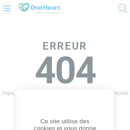
OneHeart Logo
ERREUR
404
Oops, désolé mais la page que vous demandez n'existe
pas, ou plus.
Retourner à l'accueil
Ce site utilise des
cookies et vous donne