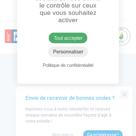
le contrôle sur ceux
que vous souhaitez
activer
Tout accepter
Personnaliser
Politique de confidentialité
OneHeart Logo
Groupe One Heart
Envie de recevoir de bonnes ondes ?
Contact
Inscrivez-vous à notre newsletter et recevez
Annonceurs
chaque semaine de nouvelles façons d'agir à
Mentions légales
votre echelle !
utube
CGU
Non merci
Ça m'intéresse !