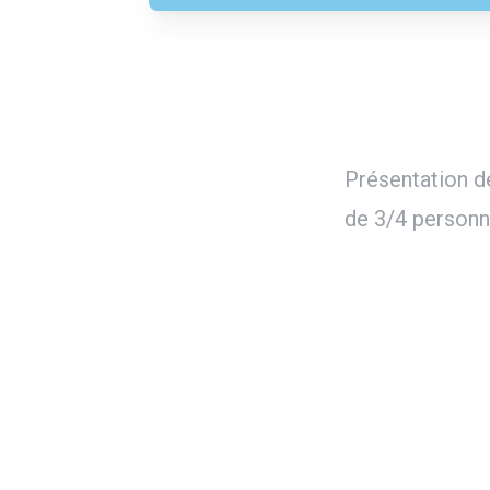
Présentation d
de 3/4 personn
utube