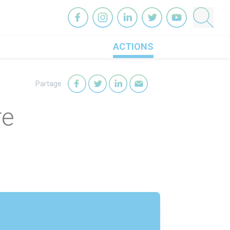
OneHeart sur facebook
OneHeart sur instagram
OneHeart sur linkedin
OneHeart sur twitter
OneHeart sur you
ACTIONS
Partage
Partager sur Facebook
Partager sur Twitter
Partager sur LinkedIn
Partager par mail
re