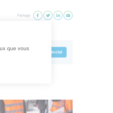
Partage
Partager sur Facebook
Partager sur Twitter
Partager sur LinkedIn
Partager par mail
ceux que vous
Je publie mon offre de bénévolat