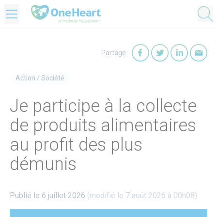
OneHeart Logo
Partage
Partager sur Faceb
Partager sur T
Partager
Par
Action
/
Société
Je participe à la collecte
de produits alimentaires
au profit des plus
démunis
Publié le 6 juillet 2026
(modifié le 7 août 2026 à 00h08)