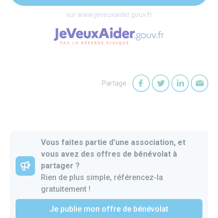
sur www.jeveuxaider.gouv.fr
Partage
Partager sur Faceb
Partager sur T
Partager
Par
Vous faites partie d’une association, et
vous avez des offres de bénévolat à
partager ?
Rien de plus simple, référencez-la
gratuitement !
Je publie mon offre de bénévolat