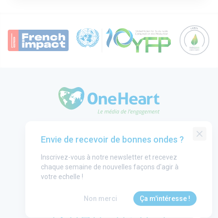
OneHeart Logo
Groupe One Heart
Envie de recevoir de bonnes ondes ?
Contact
Inscrivez-vous à notre newsletter et recevez
Annonceurs
chaque semaine de nouvelles façons d'agir à
Mentions légales
votre echelle !
CGU
Non merci
Ça m'intéresse !