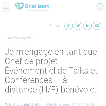
OneHeart Logo
Partage
Partager sur Faceb
Partager sur T
Partager
Par
Action
/
Société
Je m'engage en tant que
Chef de projet
Événementiel de Talks et
Conférences – à
distance (H/F) bénévole.
Publié le 4 juin 2026
(modifié le 10 août 2026 à 00h09)