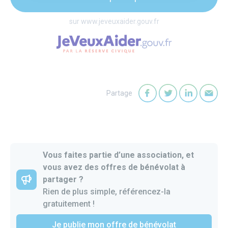
sur www.jeveuxaider.gouv.fr
Partage
Partager sur Faceb
Partager sur T
Partager
Par
Vous faites partie d’une association, et
vous avez des offres de bénévolat à
partager ?
Rien de plus simple, référencez-la
gratuitement !
Je publie mon offre de bénévolat