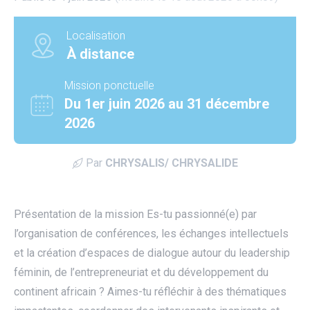
Localisation
À distance
Mission ponctuelle
Du 1er juin 2026 au 31 décembre
2026
Par
CHRYSALIS/ CHRYSALIDE
Présentation de la mission Es-tu passionné(e) par
l’organisation de conférences, les échanges intellectuels
et la création d’espaces de dialogue autour du leadership
féminin, de l’entrepreneuriat et du développement du
utube
continent africain ? Aimes-tu réfléchir à des thématiques