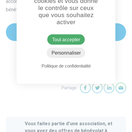
cookies et vous donne
accompagnement est totalement gratuit pour les
le contrôle sur ceux
bénéficiaires.
que vous souhaitez
activer
Je veux participer !
Tout accepter
sur www.jeveuxaider.gouv.fr
Personnaliser
Politique de confidentialité
Partage
Partager sur Faceb
Partager sur T
Partager
Par
Vous faites partie d’une association, et
vous avez des offres de bénévolat à