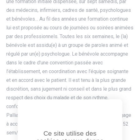
une formation initiale dispensée, sur sept samedis, par
des médecins, infirmiers, cadres de santé, psychologues
et bénévoles… Au fil des années une formation continue
lui est proposée au cours de journées ou soirées animées
par des professionnels. Toutes les six semaines, le (la)
bénévole est assidu(e) à un groupe de paroles animé et
régulé par un(e) psychologue. Le bénévole accompagne
dans le cadre d'une convention passée avec
l’établissement, en coordination avec l’équipe soignante
et en accord avec le patient. Il est tenu à la plus grande
discrétion, sans jugement ni conseil et dans le plus grand
respect des choix du malade et de son rythme,
conformément à la charte déontologique des Soins
Palliatifs et de l’accompagnement. Le bénévole s’engage
à accompagner un après-midi par semaine (mais pas 52
Ce site utilise des
sem/an) (au moins 2 heures pour les actifs). Cet