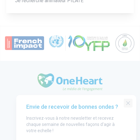
Je recherche animateur PILATE
OneHeart Logo
Groupe One Heart
Envie de recevoir de bonnes ondes ?
Contact
Inscrivez-vous à notre newsletter et recevez
Annonceurs
chaque semaine de nouvelles façons d'agir à
Mentions légales
votre echelle !
CGU