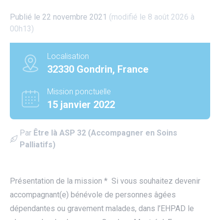
Publié le 22 novembre 2021
(modifié le 8 août 2026 à
00h13)
Localisation
32330 Gondrin, France
Mission ponctuelle
15 janvier 2022
Par
Être là ASP 32 (Accompagner en Soins
Palliatifs)
Présentation de la mission * Si vous souhaitez devenir
accompagnant(e) bénévole de personnes âgées
utube
dépendantes ou gravement malades, dans l’EHPAD le