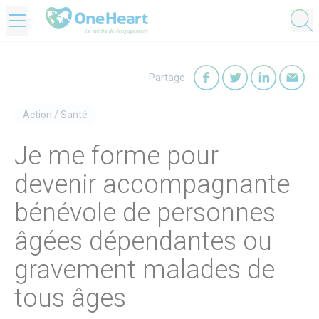
OneHeart Logo
Partage
Partager sur Faceb
Partager sur T
Partager
Par
Action
/
Santé
Je me forme pour
devenir accompagnante
bénévole de personnes
âgées dépendantes ou
gravement malades de
tous âges