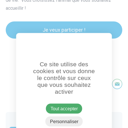
de vie. Vous choisissez l'animal que vous souhaitez
accueillir !
Je veux participer !
sur www.jeveuxaider.gouv.fr
Ce site utilise des
cookies et vous donne
le contrôle sur ceux
que vous souhaitez
Partage
activer
Partager sur Faceb
Partager sur T
Partager
Par
Tout accepter
Vous faites partie d’une association, et
Personnaliser
vous avez des offres de bénévolat à