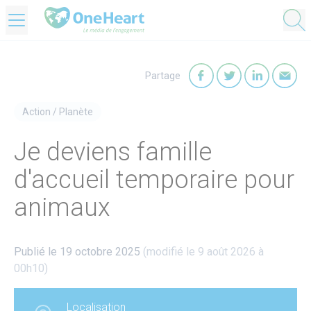
OneHeart Logo
Partage
Partager sur Faceb
Partager sur T
Partager
Par
Action
/
Planète
Je deviens famille
d'accueil temporaire pour
animaux
Publié le 19 octobre 2025
(modifié le 9 août 2026 à
00h10)
Localisation