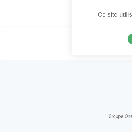
Ce site util
Groupe One
utube