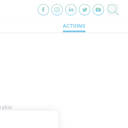
OneHeart sur facebook
OneHeart sur instagram
OneHeart sur linkedin
OneHeart sur twitter
OneHeart sur you
ACTIONS
 plus.