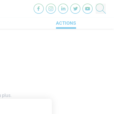
OneHeart sur facebook
OneHeart sur instagram
OneHeart sur linkedin
OneHeart sur twitter
OneHeart sur you
ACTIONS
 plus.