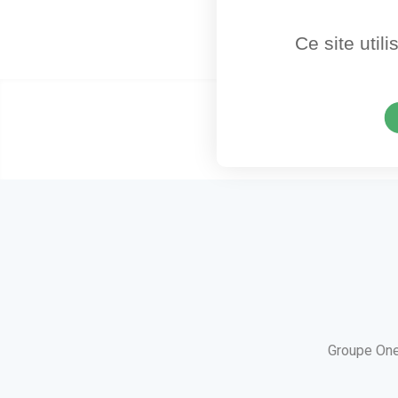
Ce site util
Groupe One
utube