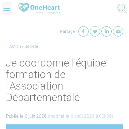
OneHeart Logo
Partage
Partager sur Faceb
Partager sur T
Partager
Par
Action
/
Société
Je coordonne l'équipe
formation de
l'Association
Départementale
Publié le 6 juin 2026
(modifié le 6 août 2026 à 00h09)