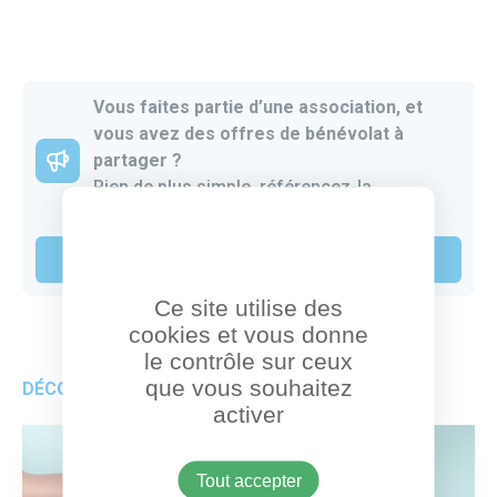
Partager sur Faceb
Partager sur T
Partager
Par
Vous faites partie d’une association, et
vous avez des offres de bénévolat à
partager ?
Rien de plus simple, référencez-la
gratuitement !
Je publie mon offre de bénévolat
Ce site utilise des
cookies et vous donne
le contrôle sur ceux
que vous souhaitez
DÉCOUVREZ AUSSI
activer
Tout accepter