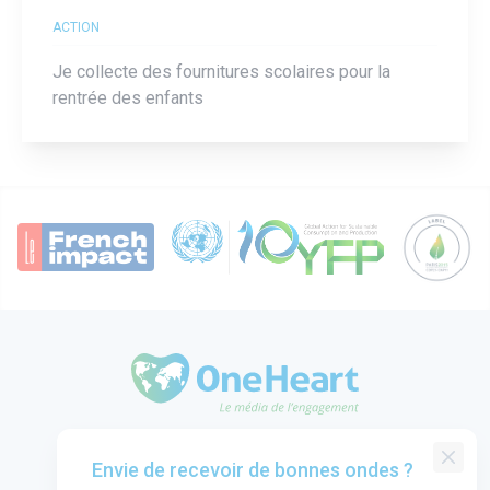
ACTION
Je collecte des fournitures scolaires pour la
rentrée des enfants
OneHeart Logo
Groupe One Heart
Envie de recevoir de bonnes ondes ?
Contact