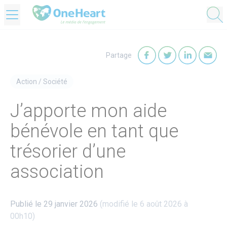
OneHeart Logo
Partage
Partager sur Faceb
Partager sur T
Partager
Par
Action
/
Société
J’apporte mon aide
bénévole en tant que
trésorier d’une
association
Publié le 29 janvier 2026
(modifié le 6 août 2026 à
00h10)