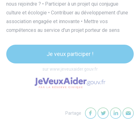
nous rejoindre ? • Participer à un projet qui conjugue
culture et écologie • Contribuer au développement d'une
association engagée et innovante • Mettre vos
compétences au service d'un projet porteur de sens
Je veux participer !
sur www.jeveuxaider.gouv.fr
Partage
Partager sur Faceb
Partager sur T
Partager
Par