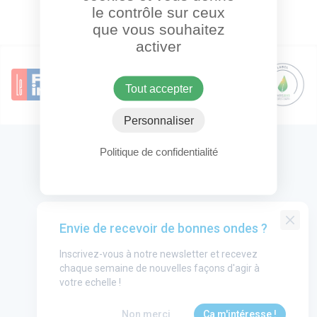
le contrôle sur ceux
que vous souhaitez
activer
Tout accepter
Personnaliser
Politique de confidentialité
OneHeart Logo
Groupe One Heart
Envie de recevoir de bonnes ondes ?
Contact
Inscrivez-vous à notre newsletter et recevez
Annonceurs
chaque semaine de nouvelles façons d'agir à
Mentions légales
votre echelle !
utube
CGU
Non merci
Ça m'intéresse !