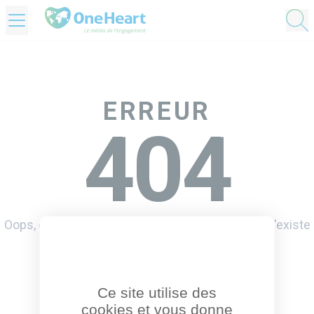
OneHeart Logo
ERREUR
404
Oops, désolé mais la page que vous demandez n'existe
pas, ou plus.
Retourner à l'accueil
Ce site utilise des
cookies et vous donne