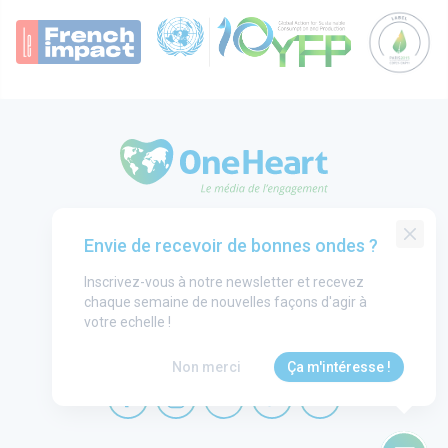
OneHeart Logo
Groupe One Heart
Envie de recevoir de bonnes ondes ?
Contact
Inscrivez-vous à notre newsletter et recevez
Annonceurs
chaque semaine de nouvelles façons d'agir à
Mentions légales
votre echelle !
CGU
Non merci
Ça m'intéresse !
OneHeart sur facebook
OneHeart sur instagram
OneHeart sur linkedin
OneHeart sur twitter
OneHeart sur you