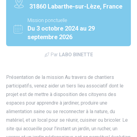
31860 Labarthe-sur-Lèze, France
Mission ponctuelle
Du 3 octobre 2024 au 29
septembre 2026
Par
LABO BINETTE
Présentation de la mission Au travers de chantiers
participatifs, venez aider un tiers lieu associatif dont le
projet est de mettre à disposition des citoyens des
espaces pour apprendre à jardiner, produire une
alimentation saine ou se reconnecter à la nature, du
matériel, et un local pour se réunir, cuisiner ou bricoler. Le
utube
site qui accueille pour l'instant un jardin, un rucher, un