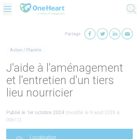
OneHeart Logo
Partage
Partager sur Faceb
Partager sur T
Partager
Par
Action
/
Planète
J'aide à l'aménagement
et l'entretien d'un tiers
lieu nourricier
Publié le 1er octobre 2024
(modifié le 9 août 2026 à
00h11)
Localisation