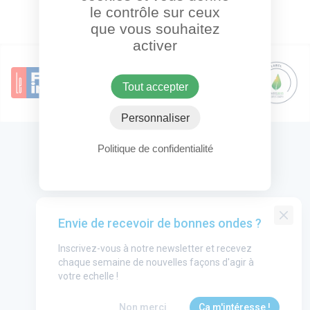
le contrôle sur ceux
que vous souhaitez
activer
Tout accepter
Personnaliser
Politique de confidentialité
OneHeart Logo
Groupe One Heart
Envie de recevoir de bonnes ondes ?
Contact
Inscrivez-vous à notre newsletter et recevez
Annonceurs
chaque semaine de nouvelles façons d'agir à
Mentions légales
votre echelle !
utube
CGU
Non merci
Ça m'intéresse !