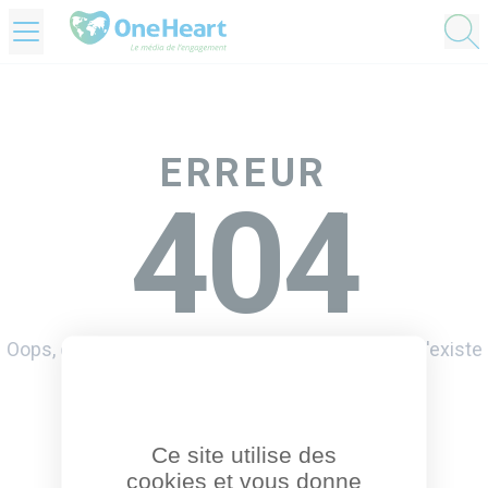
OneHeart Logo
ERREUR
404
Oops, désolé mais la page que vous demandez n'existe
pas, ou plus.
Retourner à l'accueil
Ce site utilise des
cookies et vous donne