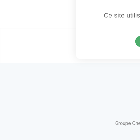
Ce site util
Groupe One
utube