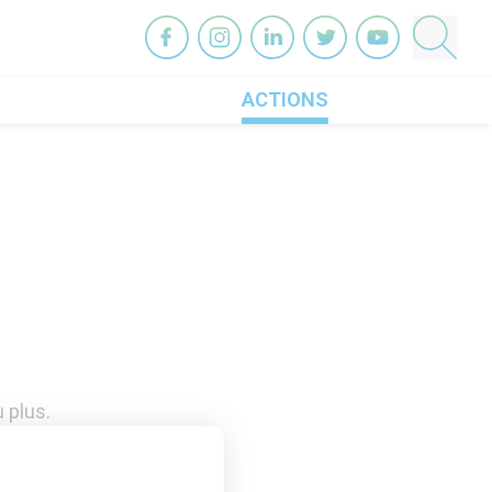
OneHeart sur facebook
OneHeart sur instagram
OneHeart sur linkedin
OneHeart sur twitter
OneHeart sur you
ACTIONS
 plus.